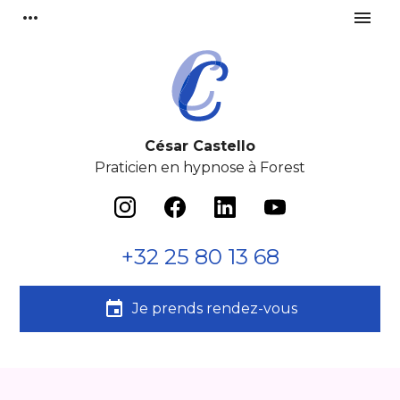
Panneau de gestion des cookies
more_horiz
menu
César Castello
Praticien en hypnose à Forest
+32 25 80 13 68
event
Je prends rendez-vous