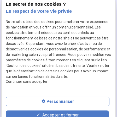
NUMÉRO DE TÉLÉPHONE :
Le secret de nos cookies ?
+32 25 80 13 68
Le respect de votre vie privée
ADRESSE :
Notre site utilise des cookies pour améliorer votre expérience
64, Avenue Kersbeek
de navigation et vous offrir un contenu personnalisé. Les
1190 FOREST
cookies strictement nécessaires sont essentiels au
fonctionnement de base de notre site et ne peuvent pas être
RÉSEAUX SOCIAUX :
désactivés. Cependant, vous avez le choix d'activer ou de
désactiver les cookies de personnalisation, de performance et
de marketing selon vos préférences. Vous pouvez modifier vos
paramètres de cookies à tout moment en cliquant sur le lien
TVA INTRACOMMUNAUTAIRE :
'Gestion des cookies' situé en bas de notre site. Veuillez noter
BE0896755397
que la désactivation de certains cookies peut avoir un impact
sur certaines fonctionnalités du site.
Continuer sans accepter
Plan du site
Mentions légales
Personnaliser
Politique de confidentialité
Gestion des cookies
Accepter et fermer